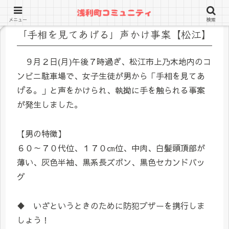
メニュー
検索
「手相を見てあげる」声かけ事案【松江】
９月２日(月)午後７時過ぎ、松江市上乃木地内のコ
ンビニ駐車場で、女子生徒が男から「手相を見てあ
げる。」と声をかけられ、執拗に手を触られる事案
が発生しました。
【男の特徴】
６０～７０代位、１７０㎝位、中肉、白髪頭頂部が
薄い、灰色半袖、黒系長ズボン、黒色セカンドバッ
グ
♦ いざというときのために防犯ブザーを携行しま
しょう！