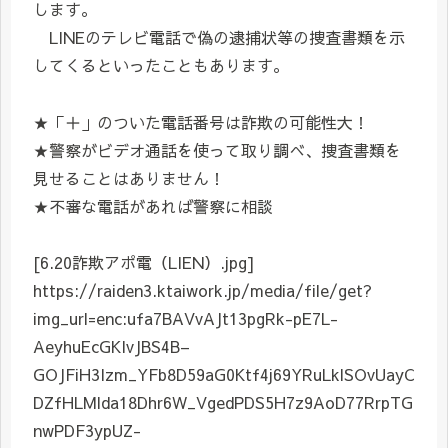
します。
LINEのテレビ電話で偽の逮捕状等の捜査書類を示
してくるといったこともあります。
★「＋」のついた電話番号は詐欺の可能性大！
★警察がビデオ通話を使って取り調べ、捜査書類を
見せることはありません！
★不審な電話があれば警察に相談
[6.20詐欺アポ電（LIEN）.jpg]
https://raiden3.ktaiwork.jp/media/file/get?
img_url=enc:ufa7BAVvAJt13pgRk-pE7L-
AeyhuEcGKIvJBS4B–
GOJFiH3Izm_YFb8D59aG0Ktf4j69YRuLklSOvUayC
DZfHLMlda18Dhr6W_VgedPDS5H7z9AoD77RrpTG
nwPDF3ypUZ-